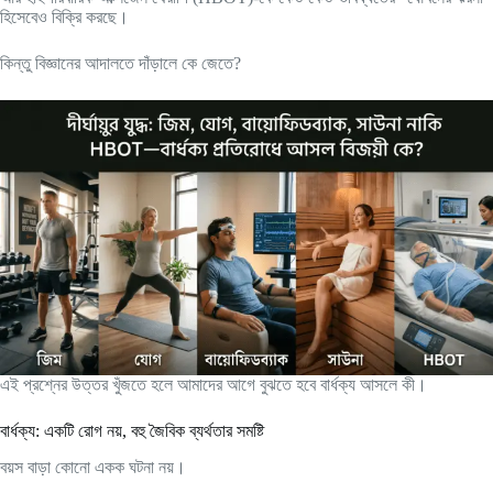
হিসেবেও বিক্রি করছে।
কিন্তু বিজ্ঞানের আদালতে দাঁড়ালে কে জেতে?
এই প্রশ্নের উত্তর খুঁজতে হলে আমাদের আগে বুঝতে হবে বার্ধক্য আসলে কী।
বার্ধক্য: একটি রোগ নয়, বহু জৈবিক ব্যর্থতার সমষ্টি
বয়স বাড়া কোনো একক ঘটনা নয়।