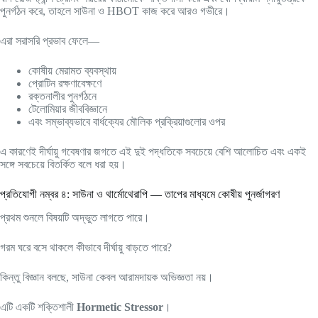
পুনর্গঠন করে, তাহলে সাউনা ও HBOT কাজ করে আরও গভীরে।
এরা সরাসরি প্রভাব ফেলে—
কোষীয় মেরামত ব্যবস্থায়
প্রোটিন রক্ষণাবেক্ষণে
রক্তনালীর পুনর্গঠনে
টেলোমিয়ার জীববিজ্ঞানে
এবং সম্ভাব্যভাবে বার্ধক্যের মৌলিক প্রক্রিয়াগুলোর ওপর
এ কারণেই দীর্ঘায়ু গবেষণার জগতে এই দুই পদ্ধতিকে সবচেয়ে বেশি আলোচিত এবং একই
সঙ্গে সবচেয়ে বিতর্কিত বলে ধরা হয়।
প্রতিযোগী নম্বর ৪: সাউনা ও থার্মোথেরাপি — তাপের মাধ্যমে কোষীয় পুনর্জাগরণ
প্রথম শুনলে বিষয়টি অদ্ভুত লাগতে পারে।
গরম ঘরে বসে থাকলে কীভাবে দীর্ঘায়ু বাড়তে পারে?
কিন্তু বিজ্ঞান বলছে, সাউনা কেবল আরামদায়ক অভিজ্ঞতা নয়।
এটি একটি শক্তিশালী
Hormetic Stressor
।