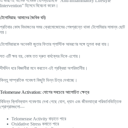
এ কারণেই অনেক গবেষক যোগব্যায়ামকে “Anti-Inflammatory Lifestyle
Intervention” হিসেবে বিবেচনা করেন।
টেলোমিয়ার: আমাদের জৈবিক ঘড়ি
প্রতিবার কোষ বিভাজনের সময় ক্রোমোজোমের শেষপ্রান্তে থাকা টেলোমিয়ার সামান্য ছোট
হয়।
টেলোমিয়ারকে অনেকটা জুতার ফিতার প্লাস্টিক আবরণের সঙ্গে তুলনা করা যায়।
যত এটি ক্ষয় হয়, কোষ তত দ্রুত বার্ধক্যের দিকে এগোয়।
দীর্ঘদিন ধরে বিজ্ঞানীরা মনে করতেন এই প্রক্রিয়া অপরিবর্তনীয়।
কিন্তু সাম্প্রতিক গবেষণা কিছুটা ভিন্ন চিত্র দেখাচ্ছে।
Telomerase Activation: যোগের সবচেয়ে আলোচিত ক্ষেত্র
বিভিন্ন ক্লিনিক্যাল গবেষণায় দেখা গেছে যোগ, ধ্যান এবং জীবনযাত্রা পরিবর্তনভিত্তিক
প্রোগ্রামগুলো—
Telomerase Activity বাড়াতে পারে
Oxidative Stress কমাতে পারে