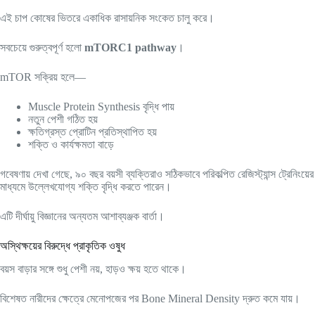
এই চাপ কোষের ভিতরে একাধিক রাসায়নিক সংকেত চালু করে।
সবচেয়ে গুরুত্বপূর্ণ হলো
mTORC1 pathway
।
mTOR সক্রিয় হলে—
Muscle Protein Synthesis বৃদ্ধি পায়
নতুন পেশী গঠিত হয়
ক্ষতিগ্রস্ত প্রোটিন প্রতিস্থাপিত হয়
শক্তি ও কার্যক্ষমতা বাড়ে
গবেষণায় দেখা গেছে, ৯০ বছর বয়সী ব্যক্তিরাও সঠিকভাবে পরিকল্পিত রেজিস্ট্যান্স ট্রেনিংয়ের
মাধ্যমে উল্লেখযোগ্য শক্তি বৃদ্ধি করতে পারেন।
এটি দীর্ঘায়ু বিজ্ঞানের অন্যতম আশাব্যঞ্জক বার্তা।
অস্থিক্ষয়ের বিরুদ্ধে প্রাকৃতিক ওষুধ
বয়স বাড়ার সঙ্গে শুধু পেশী নয়, হাড়ও ক্ষয় হতে থাকে।
বিশেষত নারীদের ক্ষেত্রে মেনোপজের পর Bone Mineral Density দ্রুত কমে যায়।