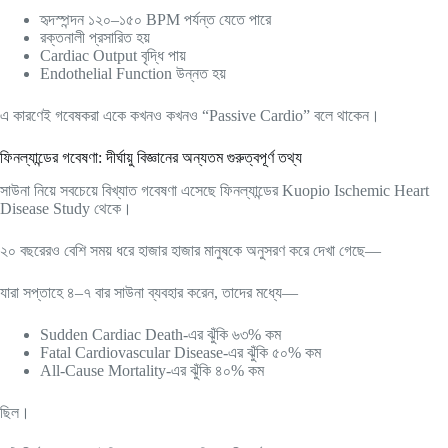
হৃদস্পন্দন ১২০–১৫০ BPM পর্যন্ত যেতে পারে
রক্তনালী প্রসারিত হয়
Cardiac Output বৃদ্ধি পায়
Endothelial Function উন্নত হয়
এ কারণেই গবেষকরা একে কখনও কখনও “Passive Cardio” বলে থাকেন।
ফিনল্যান্ডের গবেষণা: দীর্ঘায়ু বিজ্ঞানের অন্যতম গুরুত্বপূর্ণ তথ্য
সাউনা নিয়ে সবচেয়ে বিখ্যাত গবেষণা এসেছে ফিনল্যান্ডের Kuopio Ischemic Heart
Disease Study থেকে।
২০ বছরেরও বেশি সময় ধরে হাজার হাজার মানুষকে অনুসরণ করে দেখা গেছে—
যারা সপ্তাহে ৪–৭ বার সাউনা ব্যবহার করেন, তাদের মধ্যে—
Sudden Cardiac Death-এর ঝুঁকি ৬৩% কম
Fatal Cardiovascular Disease-এর ঝুঁকি ৫০% কম
All-Cause Mortality-এর ঝুঁকি ৪০% কম
ছিল।