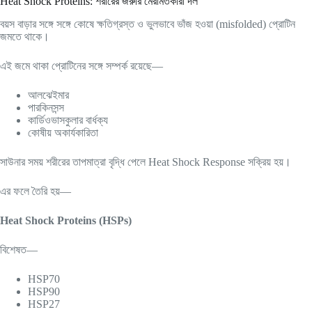
Heat Shock Proteins: শরীরের জরুরি মেরামতকারী দল
বয়স বাড়ার সঙ্গে সঙ্গে কোষে ক্ষতিগ্রস্ত ও ভুলভাবে ভাঁজ হওয়া (misfolded) প্রোটিন
জমতে থাকে।
এই জমে থাকা প্রোটিনের সঙ্গে সম্পর্ক রয়েছে—
আলঝেইমার
পারকিনসন্স
কার্ডিওভাসকুলার বার্ধক্য
কোষীয় অকার্যকারিতা
সাউনার সময় শরীরের তাপমাত্রা বৃদ্ধি পেলে Heat Shock Response সক্রিয় হয়।
এর ফলে তৈরি হয়—
Heat Shock Proteins (HSPs)
বিশেষত—
HSP70
HSP90
HSP27