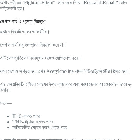
অর্থাৎ শরীরের “Fight-or-Flight” মোড কমে গিয়ে “Rest-and-Repair” মোড
শক্তিশালী হয়।
ভেগাস নার্ভ ও প্রদাহ নিয়ন্ত্রণ
এখানে বিষয়টি আরও আকর্ষণীয়।
ভেগাস নার্ভ শুধু হৃদস্পন্দন নিয়ন্ত্রণ করে না।
এটি রোগপ্রতিরোধ ব্যবস্থার সঙ্গেও যোগাযোগ করে।
যখন ভেগাস সক্রিয় হয়, তখন Acetylcholine নামক নিউরোট্রান্সমিটার নিঃসৃত হয়।
এই রাসায়নিকটি ইমিউন কোষের উপর কাজ করে এবং প্রদাহজনক সাইটোকাইন উৎপাদন
কমায়।
ফলে—
IL-6 কমতে পারে
TNF-alpha কমতে পারে
অক্সিডেটিভ স্ট্রেস হ্রাস পেতে পারে