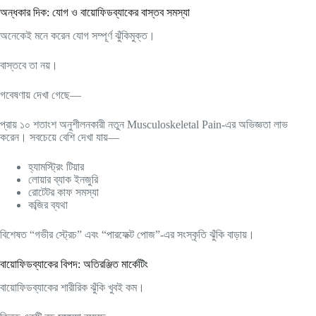
অন্ধকার দিক: যোগ ও বায়োফিডব্যাকের বাস্তব সমস্যা
অনেকেই মনে করেন যোগ সম্পূর্ণ ঝুঁকিমুক্ত।
বাস্তবে তা নয়।
গবেষণায় দেখা গেছে—
প্রায় ১০ শতাংশ অনুশীলনকারী নতুন Musculoskeletal Pain-এর অভিজ্ঞতা লাভ
করেন। সবচেয়ে বেশি দেখা যায়—
হ্যামস্ট্রিং টিয়ার
লোয়ার ব্যাক ইনজুরি
রোটেটর কাফ সমস্যা
কব্জির ব্যথা
বিশেষত “গভীর স্ট্রেচ” এবং “পারফেক্ট পোজ”-এর সংস্কৃতি ঝুঁকি বাড়ায়।
বায়োফিডব্যাকের বিপদ: অতিরঞ্জিত মার্কেটিং
বায়োফিডব্যাকের শারীরিক ঝুঁকি খুবই কম।