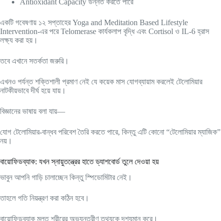
Antioxidant Capacity উন্নত করতে পারে
একটি গবেষণায় ১২ সপ্তাহের Yoga and Meditation Based Lifestyle
Intervention-এর পরে Telomerase কার্যকলাপ বৃদ্ধি এবং Cortisol ও IL-6 হ্রাস
লক্ষ্য করা হয়।
তবে এখানে সতর্কতা জরুরি।
এখনও পর্যন্ত শক্তিশালী প্রমাণ নেই যে কয়েক মাস যোগব্যায়াম করলেই টেলোমিয়ার
নাটকীয়ভাবে দীর্ঘ হয়ে যায়।
বিজ্ঞানের ভাষায় বলা যায়—
যোগ টেলোমিয়ার-বান্ধব পরিবেশ তৈরি করতে পারে, কিন্তু এটি কোনো “টেলোমিয়ার ম্যাজিক”
নয়।
বায়োফিডব্যাক: যখন স্নায়ুতন্ত্রের হাতে ড্যাশবোর্ড তুলে দেওয়া হয়
ভাবুন আপনি গাড়ি চালাচ্ছেন কিন্তু স্পিডোমিটার নেই।
তাহলে গতি নিয়ন্ত্রণ করা কঠিন হবে।
বায়োফিডব্যাক মূলত শরীরের অভ্যন্তরীণ তথ্যকে দৃশ্যমান করে।