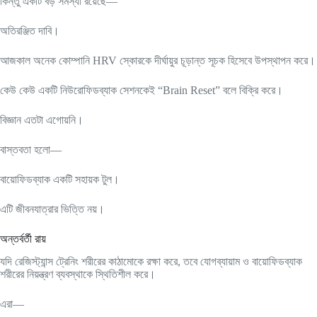
কিন্তু একটি বড় সমস্যা রয়েছে—
অতিরঞ্জিত দাবি।
আজকাল অনেক কোম্পানি HRV স্কোরকে দীর্ঘায়ুর চূড়ান্ত সূচক হিসেবে উপস্থাপন করে।
কেউ কেউ একটি নিউরোফিডব্যাক সেশনকেই “Brain Reset” বলে বিক্রি করে।
বিজ্ঞান এতটা এগোয়নি।
বাস্তবতা হলো—
বায়োফিডব্যাক একটি সহায়ক টুল।
এটি জীবনযাত্রার ভিত্তি নয়।
অন্তর্বর্তী রায়
যদি রেজিস্ট্যান্স ট্রেনিং শরীরের কাঠামোকে রক্ষা করে, তবে যোগব্যায়াম ও বায়োফিডব্যাক
শরীরের নিয়ন্ত্রণ ব্যবস্থাকে স্থিতিশীল করে।
এরা—