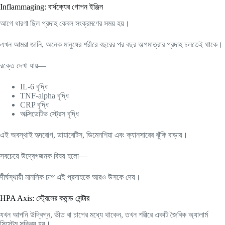
Inflammaging: বার্ধক্যের গোপন ইঞ্জিন
আগে ধারণা ছিল প্রদাহ কেবল সংক্রমণের সময় হয়।
এখন আমরা জানি, অনেক মানুষের শরীরে বছরের পর বছর অল্পমাত্রার প্রদাহ চলতেই থাকে।
রক্তে দেখা যায়—
IL-6 বৃদ্ধি
TNF-alpha বৃদ্ধি
CRP বৃদ্ধি
অক্সিডেটিভ স্ট্রেস বৃদ্ধি
এই অবস্থাই হৃদরোগ, ডায়াবেটিস, ডিমেনশিয়া এবং ক্যানসারের ঝুঁকি বাড়ায়।
সবচেয়ে উদ্বেগজনক বিষয় হলো—
দীর্ঘস্থায়ী মানসিক চাপ এই প্রদাহকে আরও উসকে দেয়।
HPA Axis: স্ট্রেসের কমান্ড সেন্টার
যখন আপনি উদ্বিগ্ন, ভীত বা চাপের মধ্যে থাকেন, তখন শরীরে একটি জৈবিক অ্যালার্ম
সিস্টেম সক্রিয় হয়।