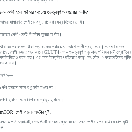
কেন পেশী হলো শরীরের সবচেয়ে গুরুত্বপূর্ণ অঙ্গগুলোর একটি?
আমরা সাধারণত পেশীকে শুধু চলাফেরার যন্ত্র হিসেবে দেখি।
আসলে পেশী একটি বিপাকীয় সুপার-অর্গান।
খাবারের পর রক্তে থাকা গ্লুকোজের প্রায় ৮০ শতাংশ পেশী গ্রহণ করে। গবেষণায় দেখা
গেছে, পেশী কমতে শুরু করলে GLUT4 নামক গুরুত্বপূর্ণ গ্লুকোজ পরিবহনকারী প্রোটিনের
কার্যকারিতাও কমে যায়। এর ফলে ইনসুলিন প্রতিরোধ বাড়ে এবং টাইপ-২ ডায়াবেটিসের ঝুঁকি
বেড়ে যায়।
অর্থাৎ—
পেশী হারানো মানে শুধু দুর্বল হওয়া নয়।
পেশী হারানো মানে বিপাকীয় স্বাস্থ্য হারানো।
mTOR: পেশী গঠনের মাস্টার সুইচ
যখন আপনি স্কোয়াট, ডেডলিফট বা বেঞ্চ প্রেস করেন, তখন পেশীর ওপর যান্ত্রিক চাপ সৃষ্টি
হয়।