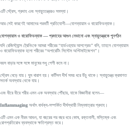
এটি স্ট্রেস, প্রদাহ এবং স্নায়ুতন্ত্রেরও সমস্যা।
আর সেই কারণেই আমাদের পরবর্তী প্রতিযোগী—যোগব্যায়াম ও বায়োফিডব্যাক।
যোগব্যায়াম ও বায়োফিডব্যাক — প্রদাহের আগুন নেভানো এবং স্নায়ুতন্ত্রকে পুনর্গঠন
যদি রেজিস্ট্যান্স ট্রেনিংকে আমরা শরীরের “হার্ডওয়্যার আপগ্রেড” বলি, তাহলে যোগব্যায়াম
ও বায়োফিডব্যাক হলো শরীরের “অপারেটিং সিস্টেম অপ্টিমাইজেশন”।
বয়স বাড়ার সঙ্গে সঙ্গে মানুষের শুধু পেশী কমে না।
স্ট্রেস বেড়ে যায়। ঘুম খারাপ হয়। কর্টিসল দীর্ঘ সময় ধরে উঁচু থাকে। স্নায়ুতন্ত্র ক্রমাগত
সতর্ক অবস্থায় থেকে যায়।
এবং ধীরে ধীরে শরীর এমন এক অবস্থায় পৌঁছায়, যাকে বিজ্ঞানীরা বলেন—
Inflammaging
অর্থাৎ বার্ধক্য-সম্পর্কিত দীর্ঘস্থায়ী নিম্নমাত্রার প্রদাহ।
এটি এমন এক নীরব আগুন, যা বছরের পর বছর ধরে কোষ, রক্তনালী, মস্তিষ্ক এবং
রোগপ্রতিরোধ ব্যবস্থাকে ক্ষতিগ্রস্ত করে।