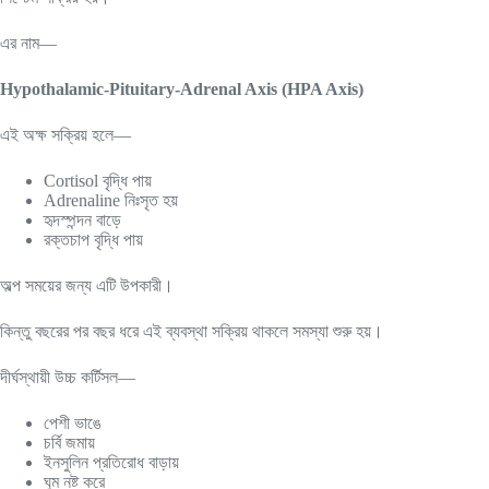
এর নাম—
Hypothalamic-Pituitary-Adrenal Axis (HPA Axis)
এই অক্ষ সক্রিয় হলে—
Cortisol বৃদ্ধি পায়
Adrenaline নিঃসৃত হয়
হৃদস্পন্দন বাড়ে
রক্তচাপ বৃদ্ধি পায়
অল্প সময়ের জন্য এটি উপকারী।
কিন্তু বছরের পর বছর ধরে এই ব্যবস্থা সক্রিয় থাকলে সমস্যা শুরু হয়।
দীর্ঘস্থায়ী উচ্চ কর্টিসল—
পেশী ভাঙে
চর্বি জমায়
ইনসুলিন প্রতিরোধ বাড়ায়
ঘুম নষ্ট করে