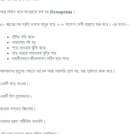
আর শক্তি কমে যাওয়াকে বলা হয়
Dynapenia
।
৫০ বছরের পর প্রতি দশকে মানুষ গড়ে ৩–৮ শতাংশ পেশী হারাতে শুরু করে। এর ফলে—
হাঁটার গতি কমে
ভারসাম্য নষ্ট হয়
পড়ে যাওয়ার ঝুঁকি বাড়ে
হাড় ভাঙার সম্ভাবনা বৃদ্ধি পায়
স্বাধীনভাবে জীবনযাপন কঠিন হয়ে পড়ে
বয়স্কদের মৃত্যুর পেছনে অনেক সময় সরাসরি রোগ নয়, বরং দুর্বলতা কাজ করে।
একটি পড়ে যাওয়া।
একটি হিপ ফ্র্যাকচার।
কয়েক সপ্তাহ বিছানায়।
তারপর দ্রুত শারীরিক অবনতি।
এই চক্র ভাঙতে পারে শক্তি-প্রশিক্ষণ।