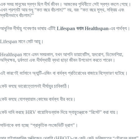
এক সময় মানুষের স্বপ্ন ছিল দীর্ঘ জীবন। আজকের পৃথিবীতে সেই স্বপ্ন বদলে গেছে।
এখন প্রশ্নটা আর শুধু “কত বছর বাঁচলাম?” নয়, বরং “কত বছর সুস্থ, সক্রিয় এবং
স্বাধীনভাবে বাঁচলাম?”
আধুনিক দীর্ঘায়ু গবেষণার ভাষায় এটিই
Lifespan বনাম Healthspan
-এর পার্থক্য।
Lifespan মানে মোট আয়ু।
Healthspan মানে এমন সময়কাল, যখন আপনি ডায়াবেটিস, হৃদরোগ, ডিমেনশিয়া,
অস্থিক্ষয়, দুর্বলতা এবং দীর্ঘস্থায়ী ব্যথা ছাড়া জীবন উপভোগ করতে পারেন।
এই কারণেই বর্তমানে অ্যান্টি-এজিং বা বার্ধক্য প্রতিরোধের বাজারে বিস্ফোরণ ঘটেছে।
কেউ বলছে ভারোত্তোলনই দীর্ঘায়ুর চাবিকাঠি।
কেউ বলছে যোগব্যায়াম কোষের বার্ধক্য ধীর করে।
কেউ দাবি করছে HRV বায়োফিডব্যাক দিয়ে স্নায়ুতন্ত্রকে “রিসেট” করা যায়।
সাউনাকে বলা হচ্ছে “প্রাকৃতিক লংজেভিটি ড্রাগ”।
আর হাইপারবারিক অক্সিজেন থেরাপি (HBOT)-কে কেউ কেউ ভবিষ্যতের “যৌবনের ঝরনা”