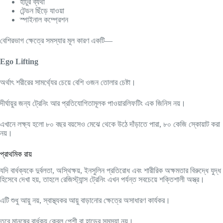
হাঁটুর ব্যথা
টেন্ডন ছিঁড়ে যাওয়া
স্পাইনাল কম্প্রেশন
বেশিরভাগ ক্ষেত্রে সমস্যার মূল কারণ একটি—
Ego Lifting
অর্থাৎ শরীরের সামর্থ্যের চেয়ে বেশি ওজন তোলার চেষ্টা।
দীর্ঘায়ুর জন্য ট্রেনিং আর প্রতিযোগিতামূলক পাওয়ারলিফটিং এক জিনিস নয়।
এখানে লক্ষ্য হলো ৮০ বছর বয়সেও মেঝে থেকে উঠে দাঁড়াতে পারা, ৮০ কেজি স্কোয়াট করা
নয়।
প্রাথমিক রায়
যদি বার্ধক্যকে দুর্বলতা, অস্থিক্ষয়, ইনসুলিন প্রতিরোধ এবং শারীরিক অক্ষমতার বিরুদ্ধে যুদ্ধ
হিসেবে দেখা হয়, তাহলে রেজিস্ট্যান্স ট্রেনিং এখন পর্যন্ত সবচেয়ে শক্তিশালী অস্ত্র।
এটি শুধু আয়ু নয়, স্বাস্থ্যকর আয়ু বাড়ানোর ক্ষেত্রে অসাধারণ কার্যকর।
তবে মানুষের বার্ধক্য কেবল পেশী বা হাড়ের সমস্যা নয়।