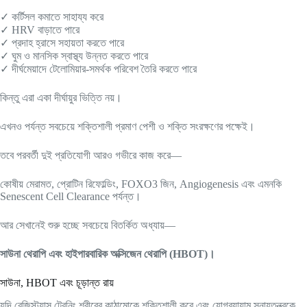
✓ কর্টিসল কমাতে সাহায্য করে
✓ HRV বাড়াতে পারে
✓ প্রদাহ হ্রাসে সহায়তা করতে পারে
✓ ঘুম ও মানসিক স্বাস্থ্য উন্নত করতে পারে
✓ দীর্ঘমেয়াদে টেলোমিয়ার-সমর্থক পরিবেশ তৈরি করতে পারে
কিন্তু এরা একা দীর্ঘায়ুর ভিত্তি নয়।
এখনও পর্যন্ত সবচেয়ে শক্তিশালী প্রমাণ পেশী ও শক্তি সংরক্ষণের পক্ষেই।
তবে পরবর্তী দুই প্রতিযোগী আরও গভীরে কাজ করে—
কোষীয় মেরামত, প্রোটিন রিফোল্ডিং, FOXO3 জিন, Angiogenesis এবং এমনকি
Senescent Cell Clearance পর্যন্ত।
আর সেখানেই শুরু হচ্ছে সবচেয়ে বিতর্কিত অধ্যায়—
সাউনা থেরাপি এবং হাইপারবারিক অক্সিজেন থেরাপি (HBOT)।
সাউনা, HBOT এবং চূড়ান্ত রায়
যদি রেজিস্ট্যান্স ট্রেনিং শরীরের কাঠামোকে শক্তিশালী করে এবং যোগব্যায়াম স্নায়ুতন্ত্রকে