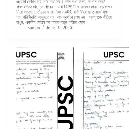
এগুলো কোনওটাই শেষ কথা নয়। শেষ কথা হলো, আপনি কতটা
বারবার উঠে দাঁড়াতে পারেন। যারা UPSC বা অন্য কোনও বড় লক্ষ্য
নিয়ে লড়ছেন, তাঁদের জন্য নিসা একটাই বার্তা দিয়ে যান: বয়স বাধা
নয়, পরিস্থিতি অজুহাত নয়, আর ব্যর্থতা শেষ নয়। স্বপ্নকে বাঁচিয়ে
রাখুন, একদিন সেটাই আপনাকে নতুন পরিচয় দেবে।
sumon
June 19, 2026