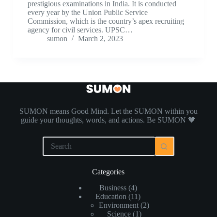
prestigious examinations in India. It is conducted
every year by the Union Public Service
Commission, which is the country’s apex recruiting
agency for civil services. UPSC…
sumon
March 2, 2023
SUMON means Good Mind. Let the SUMON within you
guide your thoughts, words, and actions. Be SUMON 🧡
Categories
Business
(4)
Education
(11)
Environment
(2)
Science
(1)